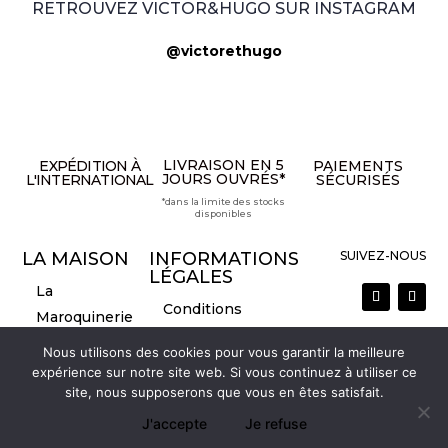
RETROUVEZ VICTOR&HUGO SUR INSTAGRAM
@victorethugo
LIVRAISON EN 5
EXPÉDITION À
PAIEMENTS
JOURS OUVRÉS*
L'INTERNATIONAL
SÉCURISÉS
*dans la limite des stocks
disponibles
LA MAISON
INFORMATIONS
SUIVEZ-NOUS
LÉGALES
La
Conditions
Maroquinerie
Générales de
La marque
Nous utilisons des cookies pour vous garantir la meilleure
Vente
Nous contacter
expérience sur notre site web. Si vous continuez à utiliser ce
Mentions légales
site, nous supposerons que vous en êtes satisfait.
Politique de retour
J'accepte
Je refuse
Mon compte