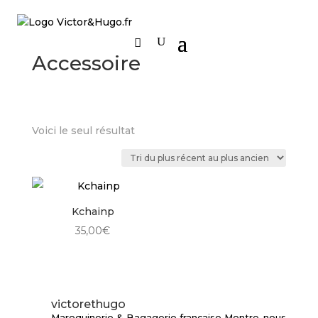
Accessoire
Voici le seul résultat
Kchainp
35,00
€
victorethugo
Maroquinerie & Bagagerie française
Montre-nous