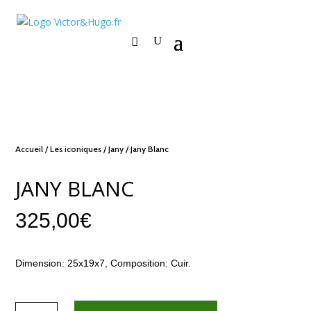
Accueil
/
Les iconiques
/
Jany
/ Jany Blanc
JANY BLANC
325,00
€
Dimension: 25x19x7, Composition: Cuir.
quantité