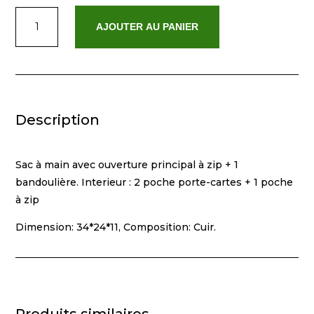
quantité
AJOUTER AU PANIER
de
Ynell
Rouge
Description
Sac à main avec ouverture principal à zip + 1
bandoulière. Interieur : 2 poche porte-cartes + 1 poche
à zip
Dimension: 34*24*11, Composition: Cuir.