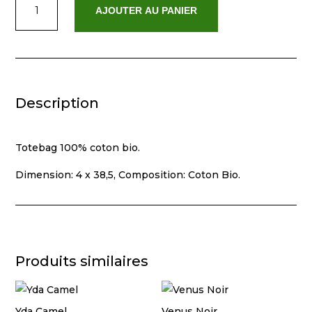
AJOUTER AU PANIER
de
Zina
Beige
Description
Totebag 100% coton bio.
Dimension: 4 x 38,5, Composition: Coton Bio.
Produits similaires
Yda Camel
Venus Noir