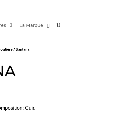
res
La Marque
oulière
/ Santana
NA
position: Cuir.