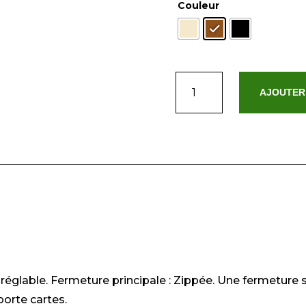
Couleur
quantité
AJOUTER
de
Santana
églable. Fermeture principale : Zippée. Une fermeture 
porte cartes.