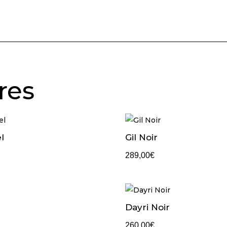
res
l
Gil Noir
289,00
€
Dayri Noir
260,00
€