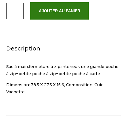
quantité
AJOUTER AU PANIER
de
Madison
Camel
Description
Sac à main.fermeture à zip.intérieur: une grande poche
à zip+petite poche à zip+petite poche à carte
Dimension: 38.5 X 27.5 X 15.6, Composition: Cuir
Vachette.