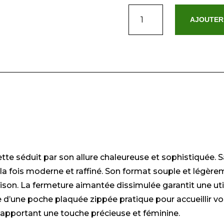
quantité
AJOUTER
de
Lunor
ette séduit par son allure chaleureuse et sophistiquée.
s à la fois moderne et raffiné. Son format souple et légè
saison. La fermeture aimantée dissimulée garantit une uti
ose d’une poche plaquée zippée pratique pour accueillir v
 apportant une touche précieuse et féminine.