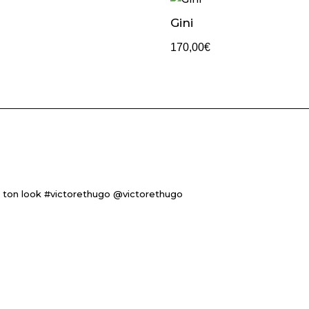
Gini
170,00
€
 ton look #victorethugo @victorethugo