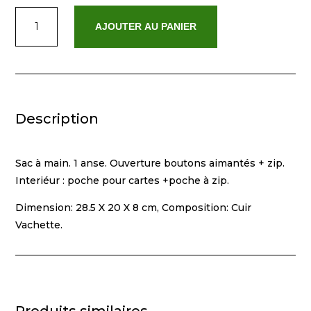
quantité
AJOUTER AU PANIER
de
Kay
Bordeaux
Description
Sac à main. 1 anse. Ouverture boutons aimantés + zip.
Interiéur : poche pour cartes +poche à zip.
Dimension: 28.5 X 20 X 8 cm, Composition: Cuir
Vachette.