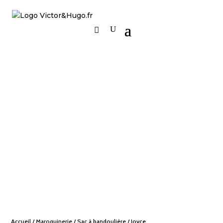
Accueil
/
Maroquinerie
/
Sac à bandoulière
/ Joyce