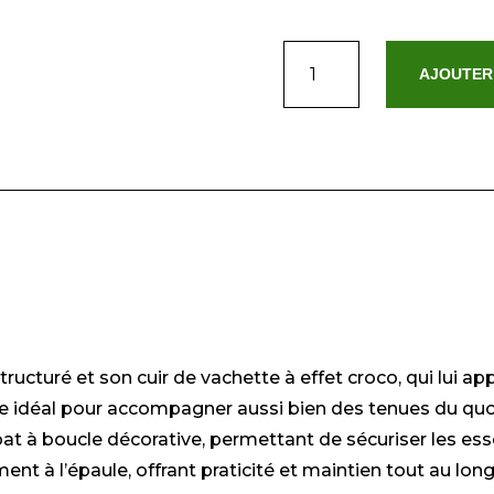
quantité
AJOUTER
de
Briana
Croco
turé et son cuir de vachette à effet croco, qui lui app
e idéal pour accompagner aussi bien des tenues du quot
at à boucle décorative, permettant de sécuriser les esse
nt à l’épaule, offrant praticité et maintien tout au long