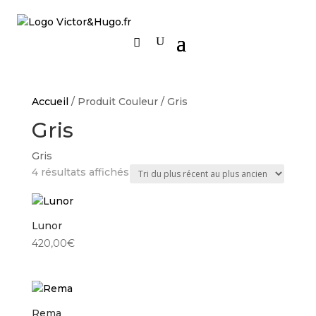
Accueil
/ Produit Couleur / Gris
Gris
Gris
Trié
4 résultats affichés
du
plus
récent
Lunor
au
420,00
€
plus
ancien
Rema