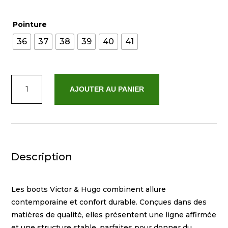
Pointure
36
37
38
39
40
41
quantité
AJOUTER AU PANIER
de
Violette
-
Noir
Description
Les boots Victor & Hugo combinent allure
contemporaine et confort durable. Conçues dans des
matières de qualité, elles présentent une ligne affirmée
et une structure stable, parfaites pour donner du