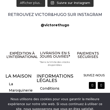
Afficher plus...
Suivre sur Instagram
RETROUVEZ VICTOR&HUGO SUR INSTAGRAM
@victorethugo
LIVRAISON EN 5
EXPÉDITION À
PAIEMENTS
JOURS OUVRÉS*
L'INTERNATIONAL
SÉCURISÉS
*dans la limite des stocks
disponibles
LA MAISON
INFORMATIONS
SUIVEZ-NOUS
LÉGALES
La
Conditions
Maroquinerie
Générales de
La marque
Nous utilisons des cookies pour vous garantir la meilleure
Vente
Nous contacter
expérience sur notre site web. Si vous continuez à utiliser ce
Mentions légales
site, nous supposerons que vous en êtes satisfait.