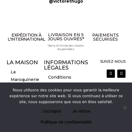
@victorethugo
LIVRAISON EN 5
EXPÉDITION À
PAIEMENTS
JOURS OUVRÉS*
L'INTERNATIONAL
SÉCURISÉS
*dans la limite des stocks
disponibles
LA MAISON
INFORMATIONS
SUIVEZ-NOUS
LÉGALES
La
Conditions
Maroquinerie
Générales de
La marque
Nous utilisons des cookies pour vous garantir la meilleure
Vente
Nous contacter
expérience sur notre site web. Si vous continuez à utiliser ce
Mentions légales
site, nous supposerons que vous en êtes satisfait.
Politique de retour
J'accepte
Je refuse
Mon compte
Politique de confidentialité