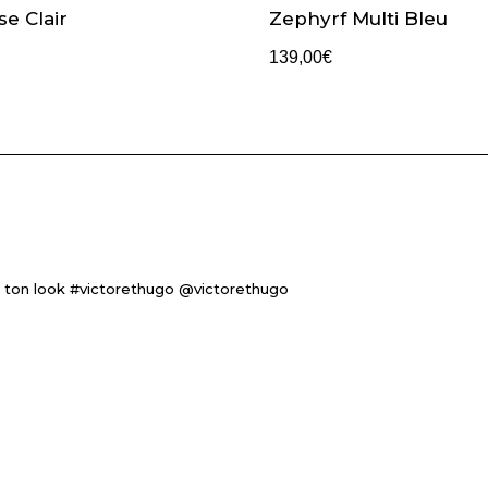
e Clair
Zephyrf Multi Bleu
139,00
€
 ton look #victorethugo @victorethugo