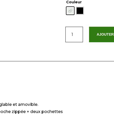
Couleur
quantité
AJOUTER
de
Nilya
glable et amovible.
 poche zippée + deux pochettes