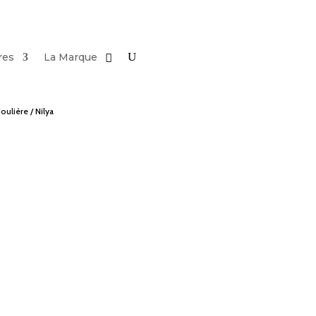
res
La Marque
oulière
/ Nilya