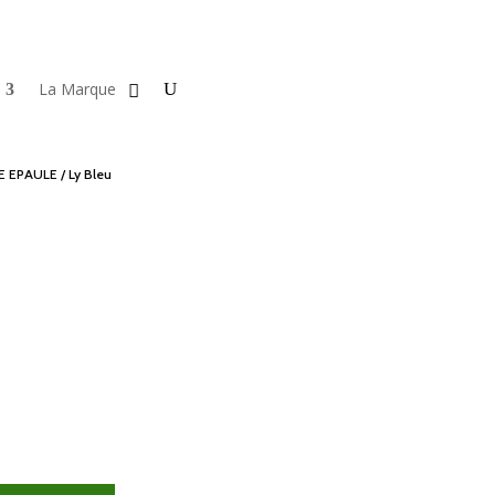
La Marque
E EPAULE
/ Ly Bleu