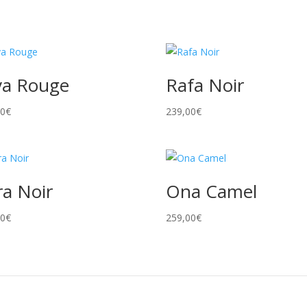
va Rouge
Rafa Noir
00
€
239,00
€
ra Noir
Ona Camel
00
€
259,00
€