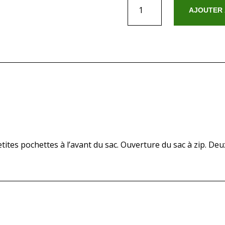
quantité
AJOUTER 
de
Ly
Bleu
etites pochettes à l’avant du sac. Ouverture du sac à zip. D