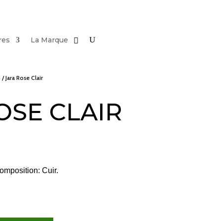
res
La Marque
n
/ Jara Rose Clair
OSE CLAIR
mposition: Cuir.