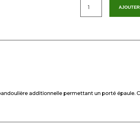
quantité
AJOUTER
de
Jara
Rose
Clair
bandoulière additionnelle permettant un porté épaule.