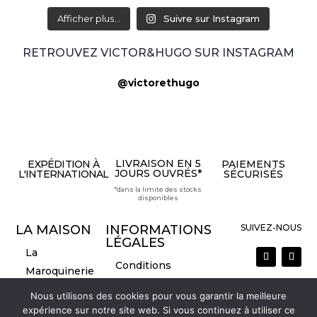
Afficher plus...
Suivre sur Instagram
RETROUVEZ VICTOR&HUGO SUR INSTAGRAM
@victorethugo
LIVRAISON EN 5
EXPÉDITION À
PAIEMENTS
JOURS OUVRÉS*
L'INTERNATIONAL
SÉCURISÉS
*dans la limite des stocks
disponibles
LA MAISON
INFORMATIONS
SUIVEZ-NOUS
LÉGALES
La
Conditions
Maroquinerie
Générales de
La marque
Nous utilisons des cookies pour vous garantir la meilleure
Vente
Nous contacter
expérience sur notre site web. Si vous continuez à utiliser ce