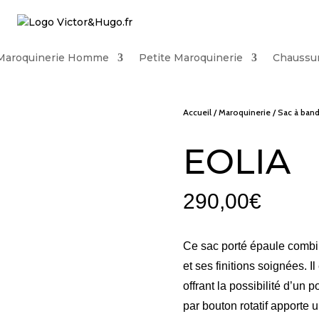
Maroquinerie Homme
Petite Maroquinerie
Chaussu
Accueil
/
Maroquinerie
/
Sac à band
EOLIA
290,00
€
Ce sac porté épaule combin
et ses finitions soignées. 
offrant la possibilité d’un 
par bouton rotatif apporte u