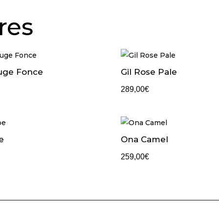
res
uge Fonce
Gil Rose Pale
289,00
€
e
Ona Camel
259,00
€