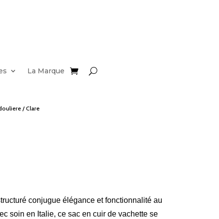
es
La Marque
douliere
/ Clare
ructuré conjugue élégance et fonctionnalité au
c soin en Italie, ce sac en cuir de vachette se