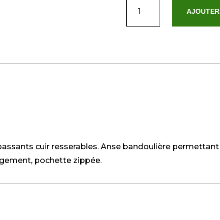
quantité
AJOUTER
de
Cerise
Camel
assants cuir resserables. Anse bandoulière permettant
gement, pochette zippée.