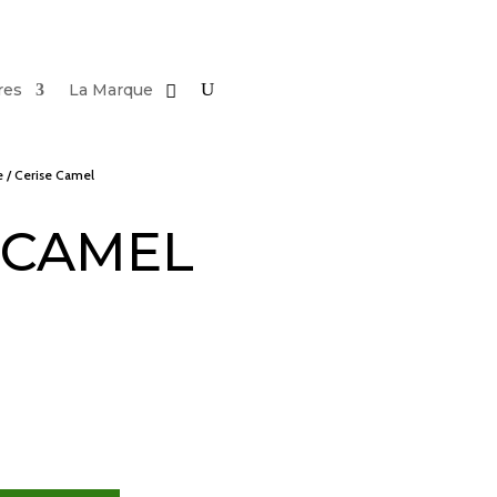
res
La Marque
e
/ Cerise Camel
 CAMEL