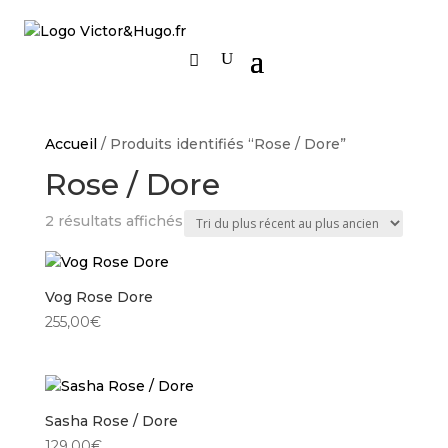
Accueil
/ Produits identifiés “Rose / Dore”
Rose / Dore
Trié
2 résultats affichés
du
plus
récent
Vog Rose Dore
au
255,00
€
plus
ancien
Sasha Rose / Dore
129,00
€