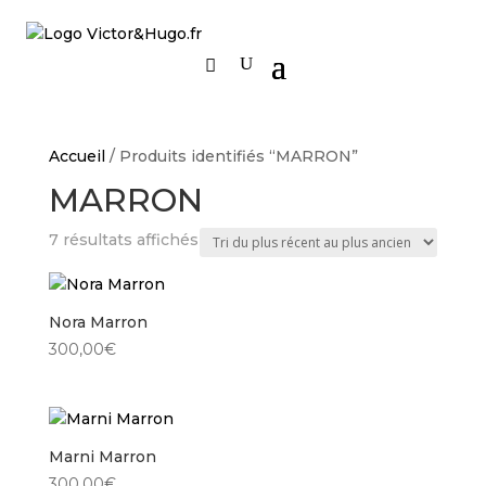
Accueil
/ Produits identifiés “MARRON”
MARRON
Trié
7 résultats affichés
du
plus
récent
Nora Marron
au
300,00
€
plus
ancien
Marni Marron
300,00
€