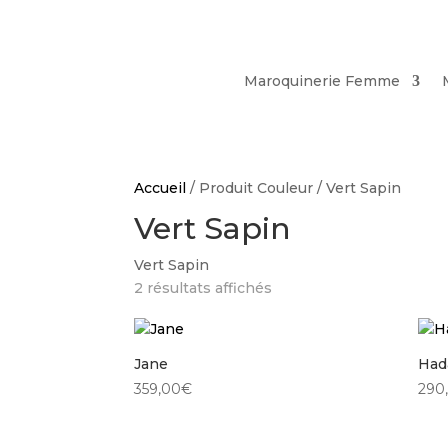
Maroquinerie Femme
Accueil
/ Produit Couleur / Vert Sapin
Vert Sapin
Vert Sapin
Trié
2 résultats affichés
du
plus
récent
Jane
Had
au
359,00
€
290
plus
ancien