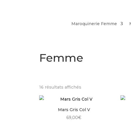
Maroquinerie Femme
Femme
Trié
16 résultats affichés
du
plus
récent
Mars Gris Col V
au
69,00
€
plus
ancien