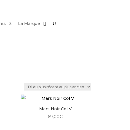
res
La Marque
Mars Noir Col V
69,00
€